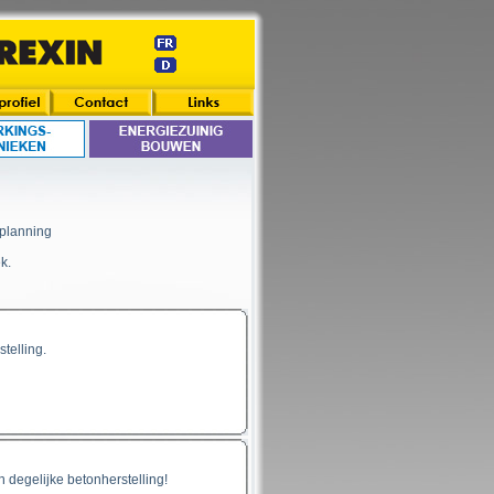
 planning
k.
telling.
 degelijke betonherstelling!