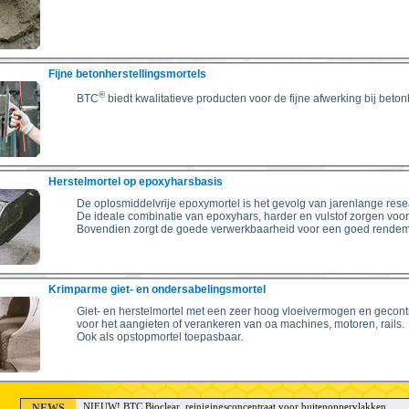
Fijne betonherstellingsmortels
®
BTC
biedt kwalitatieve producten voor de fijne afwerking bij beton
Herstelmortel op epoxyharsbasis
De oplosmiddelvrije epoxymortel is het gevolg van jarenlange rese
De ideale combinatie van epoxyhars, harder en vulstof zorgen voo
Bovendien zorgt de goede verwerkbaarheid voor een goed rendem
Krimparme giet- en ondersabelingsmortel
Giet- en herstelmortel met een zeer hoog vloeivermogen en gecont
voor het aangieten of verankeren van oa machines, motoren, rails.
Ook als opstopmortel toepasbaar.
NEWS
NIEUW! BTC Bioclear, reinigingsconcentraat voor buitenoppervlakken