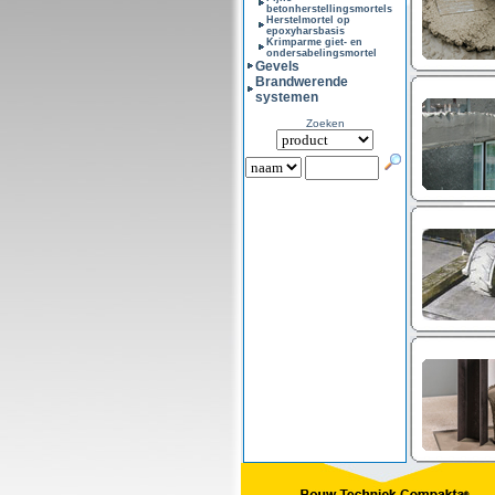
betonherstellingsmortels
Herstelmortel op
epoxyharsbasis
Krimparme giet- en
ondersabelingsmortel
Gevels
Brandwerende
systemen
Zoeken