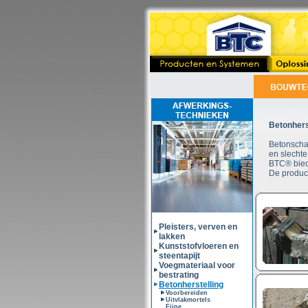
Betonhers
Betonscha
en slecht
BTC® bied
De produc
Pleisters, verven en
lakken
Kunststofvloeren en
steentapijt
Voegmateriaal voor
bestrating
Betonherstelling
Voorbereiden
Uitvlakmortels
Fijne