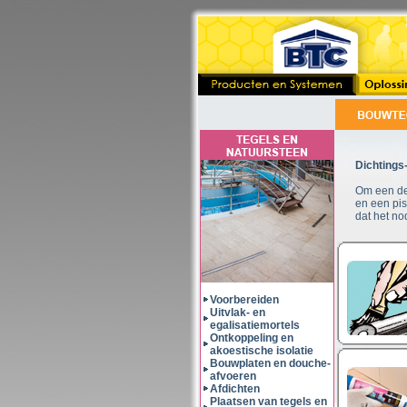
Dichtings
Om een deg
en een pis
dat het no
Voorbereiden
Uitvlak- en
egalisatiemortels
Ontkoppeling en
akoestische isolatie
Bouwplaten en douche-
afvoeren
Afdichten
Plaatsen van tegels en