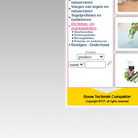
natuursteen
Voegen van tegels en
natuursteen
Tegelprofielen en
toebehoren
Dichtings- en
montagekitten
Voorbereiden
Dichtingskitten
Montagekitten
Pistolen en toebehoren
Reinigen - Onderhoud
Zoeken