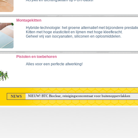
Acrylkit en dichtingskitten op PUR-basis!
Montagekitten
Hybride-technologie: het groene alternatief met bijzondere prestati
Kitten met hoge elasticiteit en lijmen met hoge kleefkracht.
Geheel vrij van isocyanaten, siliconen en oplosmiddelen.
Pistolen en toebehoren
Alles voor een perfecte afwerking!
NEWS
NIEUW! BTC Bioclear, reinigingsconcentraat voor buitenoppervlakken