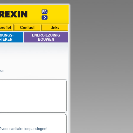
ren.
 voor sanitaire toepassingen!