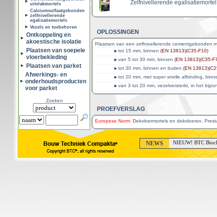
Zelfnivellerende egalisatiemorte
uitvlakmortels
Calciumsulfaatgebonden
zelfnivellerende
egalisatiemortels
Vezels en toebehoren
OPLOSSINGEN
Ontkoppeling en
akoestische isolatie
Plaatsen van een zelfnivellerende cementgebonden mo
Plaatsen van soepele
tot 15 mm, binnen
(EN 13813)(C35-F10)
vloerbekleding
van 5 tot 30 mm, binnen
(EN 13813)(C35-F7
Plaatsen van parket
tot 30 mm, binnen en buiten
(EN 13813)(C2
Afwerkings- en
tot 20 mm, met super snelle afbinding, bin
onderhoudsproducten
van 3 tot 20 mm, vezelversterkt, in het bij
voor parket
Zoeken
PROEFVERSLAG
Europese Norm:
Dekvloermortels en dekvloeren. Presta
NEWS
NIEUW! BTC Bioclea