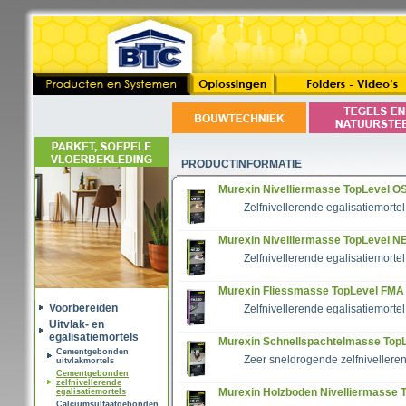
PRODUCTINFORMATIE
Murexin Nivelliermasse TopLevel O
Zelfnivellerende egalisatiemorte
Murexin Nivelliermasse TopLevel N
Zelfnivellerende egalisatiemorte
Murexin Fliessmasse TopLevel FMA
Voorbereiden
Zelfnivellerende egalisatiemorte
Uitvlak- en
egalisatiemortels
Murexin Schnellspachtelmasse TopL
Cementgebonden
Zeer sneldrogende zelfnivelleren
uitvlakmortels
Cementgebonden
zelfnivellerende
Murexin Holzboden Nivelliermasse 
egalisatiemortels
Calciumsulfaatgebonden