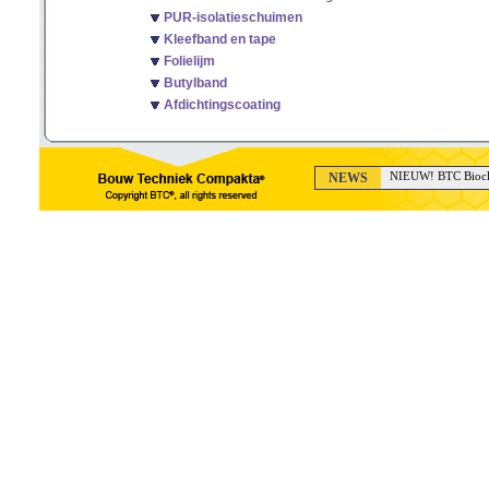
PUR-isolatieschuimen
Kleefband en tape
Folielijm
Butylband
Afdichtingscoating
NEWS
NIEUW! BTC Bioclea