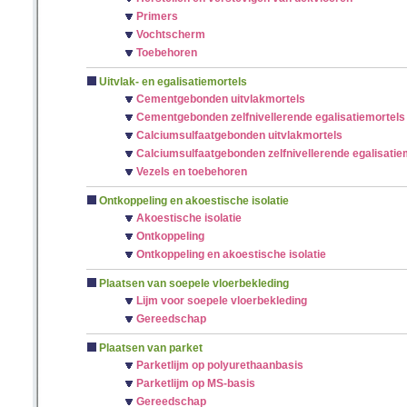
Primers
Vochtscherm
Toebehoren
Uitvlak- en egalisatiemortels
Cementgebonden uitvlakmortels
Cementgebonden zelfnivellerende egalisatiemortels
Calciumsulfaatgebonden uitvlakmortels
Calciumsulfaatgebonden zelfnivellerende egalisatie
Vezels en toebehoren
Ontkoppeling en akoestische isolatie
Akoestische isolatie
Ontkoppeling
Ontkoppeling en akoestische isolatie
Plaatsen van soepele vloerbekleding
Lijm voor soepele vloerbekleding
Gereedschap
Plaatsen van parket
Parketlijm op polyurethaanbasis
Parketlijm op MS-basis
Gereedschap