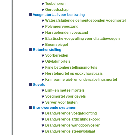
Toebehoren
Gereedschap
Voegmateriaal voor bestrating
Waterafsluitende cementgebonden voegmortel
Polymeervoegzand
Harsgebonden voegzand
Elastische voegvulling voor dilatatievoegen
Boomspiegel
Betonherstelling
Voorbereiden
Uitvlakmortels
Fijne betonherstellingsmortels
Herstelmortel op epoxyharsbasis
Krimparme giet- en ondersabelingsmortel
Gevels
Lijm- en metselmortels
Voegmortel voor gevels
Verven voor buiten
Brandwerende systemen
Brandwerende voegafdichting
Brandwerende afdichtingskoord
Brandwerende wanddoorvoeren
Brandwerende steenwolplaat