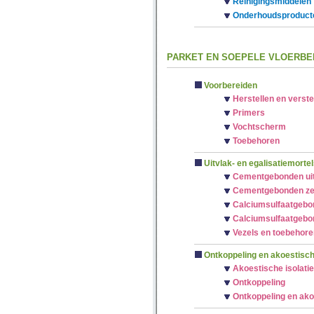
Reinigingsmiddelen
Onderhoudsproduct
PARKET EN SOEPELE VLOERBE
Voorbereiden
Herstellen en verst
Primers
Vochtscherm
Toebehoren
Uitvlak- en egalisatiemortel
Cementgebonden uit
Cementgebonden zelf
Calciumsulfaatgebo
Calciumsulfaatgebon
Vezels en toebehore
Ontkoppeling en akoestische
Akoestische isolatie
Ontkoppeling
Ontkoppeling en akoe