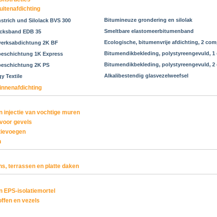
uitenafdichting
Bitumineuze grondering en silolak
strich und Silolack BVS 300
Smeltbare elastomeerbitumenband
ecksband EDB 35
Ecologische, bitumenvrije afdichting, 2 co
erksabdichtung 2K BF
Bitumendikbekleding, polystyreengevuld, 
beschichtung 1K Express
Bitumendikbekleding, polystyreengevuld, 
beschichtung 2K PS
Alkalibestendig glasvezelweefsel
y Textile
innenafdichting
n injectie van vochtige muren
voor gevels
atievoegen
n
s, terrassen en platte daken
n EPS-isolatiemortel
offen en vezels