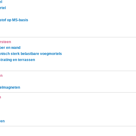
el
rtel
stof op MS-basis
rsteen
oer en wand
isch sterk belastbare voegmortels
trating en terrassen
en
gelmagneten
n
ren