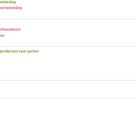
bekleding
loerbekleding
rethaanbasis
sis
producten voor parket