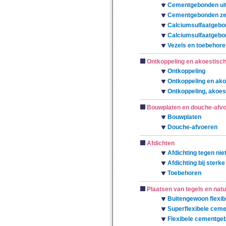
Cementgebonden uit
Cementgebonden zelf
Calciumsulfaatgebo
Calciumsulfaatgebon
Vezels en toebehore
Ontkoppeling en akoestische
Ontkoppeling
Ontkoppeling en akoe
Ontkoppeling, akoest
Bouwplaten en douche-afv
Bouwplaten
Douche-afvoeren
Afdichten
Afdichting tegen nie
Afdichting bij sterk
Toebehoren
Plaatsen van tegels en nat
Buitengewoon flexib
Superflexibele ceme
Flexibele cementge