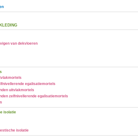
en
KLEDING
evigen van dekvloeren
s
vlakmortels
nivellerende egalisatiemortels
nden uitvlakmortels
den zelfnivellerende egalisatiemortels
n
 isolatie
stische isolatie