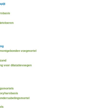
pijt
rsbasis
ietvloeren
ing
ementgebonden voegmortel
zand
ng voor dilatatievoegen
ngsmortels
poxyharsbasis
ondersabelingsmortel
els