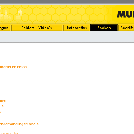
 mortel en beton
ijmen
ls
n
ondersabelingsmortels
onstructies