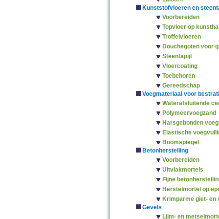
Kunststofvloeren en steenta
Voorbereiden
Topvloer op kunstha
Troffelvloeren
Douchegoten voor g
Steentapijt
Vloercoating
Toebehoren
Gereedschap
Voegmateriaal voor bestrat
Waterafsluitende c
Polymeervoegzand
Harsgebonden voeg
Elastische voegvulli
Boomspiegel
Betonherstelling
Voorbereiden
Uitvlakmortels
Fijne betonherstelli
Herstelmortel op e
Krimparme giet- en 
Gevels
Lijm- en metselmort