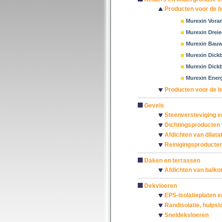
Producten voor de b
Murexin Voran
Murexin Drei
Murexin Bauw
Murexin Dick
Murexin Dick
Murexin Energ
Producten voor de b
Gevels
Steenversteviging e
Dichtingsproducten 
Afdichten van dilat
Reinigingsproducte
Daken en terrassen
Afdichten van balkon
Dekvloeren
EPS-isolatieplaten e
Randisolatie, hulpst
Sneldekvloeren