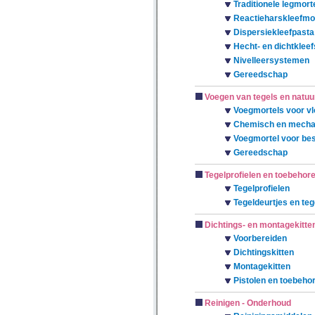
Traditionele legmort
Reactieharskleefmo
Dispersiekleefpasta
Hecht- en dichtkleef
Nivelleersystemen
Gereedschap
Voegen van tegels en natuu
Voegmortels voor vl
Chemisch en mechan
Voegmortel voor bes
Gereedschap
Tegelprofielen en toebehor
Tegelprofielen
Tegeldeurtjes en te
Dichtings- en montagekitte
Voorbereiden
Dichtingskitten
Montagekitten
Pistolen en toebeho
Reinigen - Onderhoud