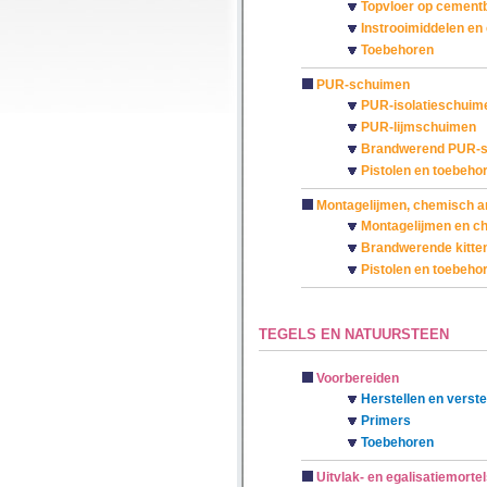
Topvloer op cement
Instrooimiddelen en
Toebehoren
PUR-schuimen
PUR-isolatieschuim
PUR-lijmschuimen
Brandwerend PUR-
Pistolen en toebeho
Montagelijmen, chemisch an
Montagelijmen en c
Brandwerende kitte
Pistolen en toebeho
TEGELS EN NATUURSTEEN
Voorbereiden
Herstellen en verst
Primers
Toebehoren
Uitvlak- en egalisatiemortel