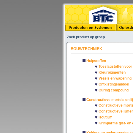
Zoek product op groep
BOUWTECHNIEK
Hulpstoffen
Toeslagstoffen voor
Kleurpigmenten
Vezels en wapening
Ontkistingsmiddel
Curing compound
Constructieve mortels en l
Constructieve morte
Constructieve lijme
Houtlijm
Krimparme giet- en 
Kelders en ondergrondse c