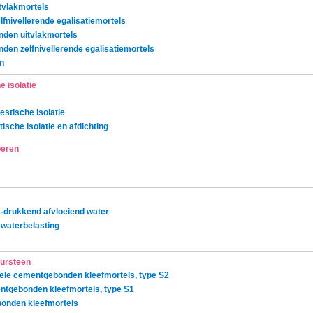
vlakmortels
nivellerende egalisatiemortels
nden uitvlakmortels
den zelfnivellerende egalisatiemortels
n
 isolatie
stische isolatie
ische isolatie en afdichting
oeren
t-drukkend afvloeiend water
e waterbelasting
uursteen
ele cementgebonden kleefmortels, type S2
ntgebonden kleefmortels, type S1
bonden kleefmortels