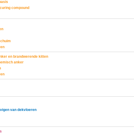
basis
 curing compound
en
schuim
ren
ker en brandwerende kitten
hemisch anker
n
ren
evigen van dekvloeren
s