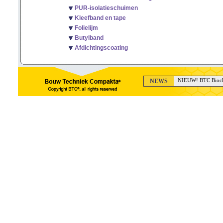
PUR-isolatieschuimen
Kleefband en tape
Folielijm
Butylband
Afdichtingscoating
NEWS
NIEUW! BTC Bioclea