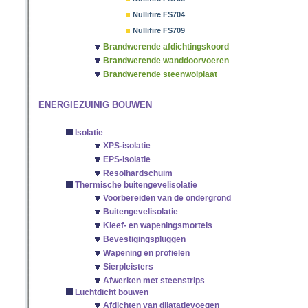
Nullifire FS704
Nullifire FS709
Brandwerende afdichtingskoord
Brandwerende wanddoorvoeren
Brandwerende steenwolplaat
ENERGIEZUINIG BOUWEN
Isolatie
XPS-isolatie
EPS-isolatie
Resolhardschuim
Thermische buitengevelisolatie
Voorbereiden van de ondergrond
Buitengevelisolatie
Kleef- en wapeningsmortels
Bevestigingspluggen
Wapening en profielen
Sierpleisters
Afwerken met steenstrips
Luchtdicht bouwen
Afdichten van dilatatievoegen