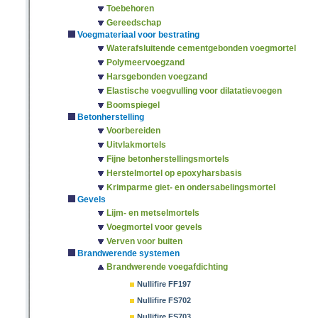
Toebehoren
Gereedschap
Voegmateriaal voor bestrating
Waterafsluitende cementgebonden voegmortel
Polymeervoegzand
Harsgebonden voegzand
Elastische voegvulling voor dilatatievoegen
Boomspiegel
Betonherstelling
Voorbereiden
Uitvlakmortels
Fijne betonherstellingsmortels
Herstelmortel op epoxyharsbasis
Krimparme giet- en ondersabelingsmortel
Gevels
Lijm- en metselmortels
Voegmortel voor gevels
Verven voor buiten
Brandwerende systemen
Brandwerende voegafdichting
Nullifire FF197
Nullifire FS702
Nullifire FS703