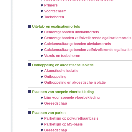
Primers
Vochtscherm
Toebehoren
Uitvlak- en egalisatiemortels
Cementgebonden uitvlakmortels
Cementgebonden zelfnivellerende egalisatiemortels
Calciumsulfaatgebonden uitvlakmortels
Calciumsulfaatgebonden zelfnivellerende egalisatie
Vezels en toebehoren
Ontkoppeling en akoestische isolatie
Akoestische isolatie
Ontkoppeling
Ontkoppeling en akoestische isolatie
Plaatsen van soepele vloerbekleding
Lijm voor soepele vloerbekleding
Gereedschap
Plaatsen van parket
Parketlijm op polyurethaanbasis
Parketlijm op MS-basis
Gereedschap