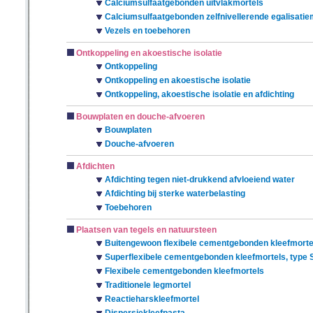
Calciumsulfaatgebonden uitvlakmortels
Calciumsulfaatgebonden zelfnivellerende egalisatie
Vezels en toebehoren
Ontkoppeling en akoestische isolatie
Ontkoppeling
Ontkoppeling en akoestische isolatie
Ontkoppeling, akoestische isolatie en afdichting
Bouwplaten en douche-afvoeren
Bouwplaten
Douche-afvoeren
Afdichten
Afdichting tegen niet-drukkend afvloeiend water
Afdichting bij sterke waterbelasting
Toebehoren
Plaatsen van tegels en natuursteen
Buitengewoon flexibele cementgebonden kleefmortel
Superflexibele cementgebonden kleefmortels, type 
Flexibele cementgebonden kleefmortels
Traditionele legmortel
Reactieharskleefmortel