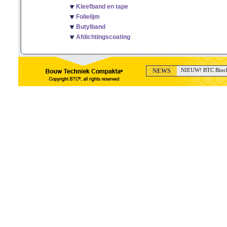
Kleefband en tape
Folielijm
Butylband
Afdichtingscoating
NEWS
NIEUW! BTC Bioclea