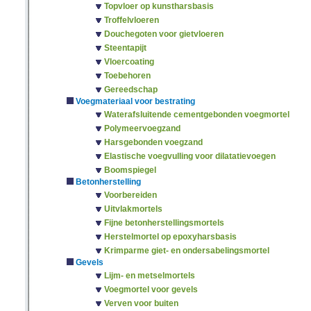
Topvloer op kunstharsbasis
Troffelvloeren
Douchegoten voor gietvloeren
Steentapijt
Vloercoating
Toebehoren
Gereedschap
Voegmateriaal voor bestrating
Waterafsluitende cementgebonden voegmortel
Polymeervoegzand
Harsgebonden voegzand
Elastische voegvulling voor dilatatievoegen
Boomspiegel
Betonherstelling
Voorbereiden
Uitvlakmortels
Fijne betonherstellingsmortels
Herstelmortel op epoxyharsbasis
Krimparme giet- en ondersabelingsmortel
Gevels
Lijm- en metselmortels
Voegmortel voor gevels
Verven voor buiten