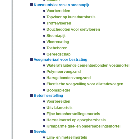
Kunststofvloeren en steentapijt
Voorbereiden
Topvloer op kunstharsbasis
Troffelvloeren
Douchegoten voor gietvloeren
Steentapijt
Vloercoating
Toebehoren
Gereedschap
Voegmateriaal voor bestrating
Waterafsluitende cementgebonden voegmortel
Polymeervoegzand
Harsgebonden voegzand
Elastische voegvulling voor dilatatievoegen
Boomspiegel
Betonherstelling
Voorbereiden
Uitvlakmortels
Fijne betonherstellingsmortels
Herstelmortel op epoxyharsbasis
Krimparme giet- en ondersabelingsmortel
Gevels
Lijm- en metselmortels