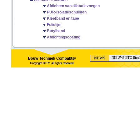
Luchtdicht bouwen
Afdichten van dilatatievoegen
PUR-isolatieschuimen
Kleefband en tape
Folielijm
Butylband
Afdichtingscoating
NEWS
NIEUW! BTC Bioclea