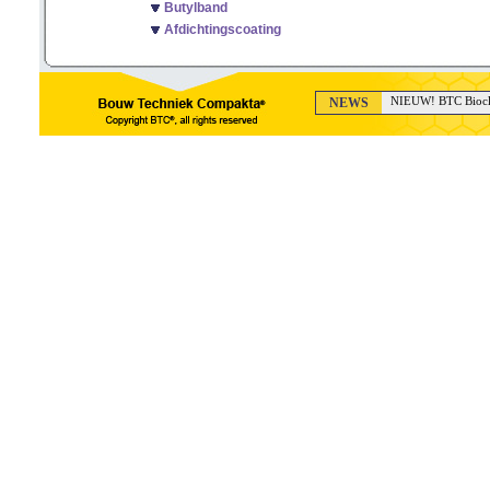
Butylband
Afdichtingscoating
NEWS
NIEUW! BTC Bioclea