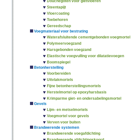
Douchegoten voor gietvloeren
Steentapijt
Vloercoating
Toebehoren
Gereedschap
Voegmateriaal voor bestrating
Waterafsluitende cementgebonden voegmortel
Polymeervoegzand
Harsgebonden voegzand
Elastische voegvulling voor dilatatievoegen
Boomspiegel
Betonherstelling
Voorbereiden
Uitvlakmortels
Fijne betonherstellingsmortels
Herstelmortel op epoxyharsbasis
Krimparme giet- en ondersabelingsmortel
Gevels
Lijm- en metselmortels
Voegmortel voor gevels
Verven voor buiten
Brandwerende systemen
Brandwerende voegafdichting
Brandwerende afdichtingskoord