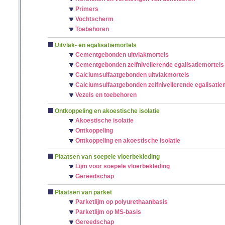
Primers
Vochtscherm
Toebehoren
Uitvlak- en egalisatiemortels
Cementgebonden uitvlakmortels
Cementgebonden zelfnivellerende egalisatiemortels
Calciumsulfaatgebonden uitvlakmortels
Calciumsulfaatgebonden zelfnivellerende egalisatie
Vezels en toebehoren
Ontkoppeling en akoestische isolatie
Akoestische isolatie
Ontkoppeling
Ontkoppeling en akoestische isolatie
Plaatsen van soepele vloerbekleding
Lijm voor soepele vloerbekleding
Gereedschap
Plaatsen van parket
Parketlijm op polyurethaanbasis
Parketlijm op MS-basis
Gereedschap