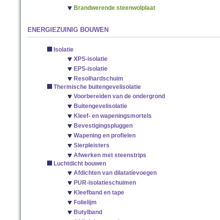
Brandwerende steenwolplaat
ENERGIEZUINIG BOUWEN
Isolatie
XPS-isolatie
EPS-isolatie
Resolhardschuim
Thermische buitengevelisolatie
Voorbereiden van de ondergrond
Buitengevelisolatie
Kleef- en wapeningsmortels
Bevestigingspluggen
Wapening en profielen
Sierpleisters
Afwerken met steenstrips
Luchtdicht bouwen
Afdichten van dilatatievoegen
PUR-isolatieschuimen
Kleefband en tape
Folielijm
Butylband