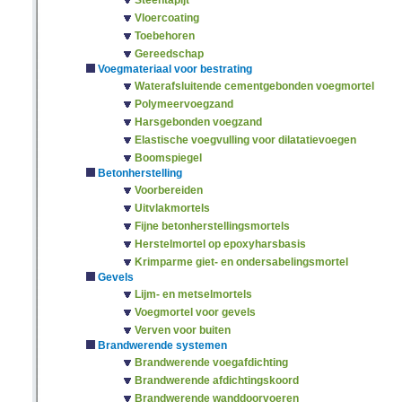
Steentapijt
Vloercoating
Toebehoren
Gereedschap
Voegmateriaal voor bestrating
Waterafsluitende cementgebonden voegmortel
Polymeervoegzand
Harsgebonden voegzand
Elastische voegvulling voor dilatatievoegen
Boomspiegel
Betonherstelling
Voorbereiden
Uitvlakmortels
Fijne betonherstellingsmortels
Herstelmortel op epoxyharsbasis
Krimparme giet- en ondersabelingsmortel
Gevels
Lijm- en metselmortels
Voegmortel voor gevels
Verven voor buiten
Brandwerende systemen
Brandwerende voegafdichting
Brandwerende afdichtingskoord
Brandwerende wanddoorvoeren