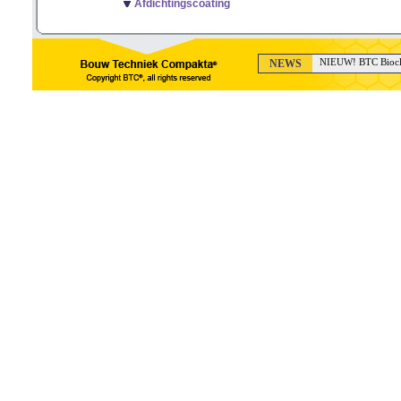
Afdichtingscoating
NEWS
NIEUW! BTC Bioclea