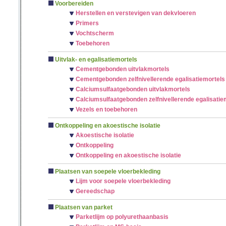
Voorbereiden
Herstellen en verstevigen van dekvloeren
Primers
Vochtscherm
Toebehoren
Uitvlak- en egalisatiemortels
Cementgebonden uitvlakmortels
Cementgebonden zelfnivellerende egalisatiemortels
Calciumsulfaatgebonden uitvlakmortels
Calciumsulfaatgebonden zelfnivellerende egalisatie
Vezels en toebehoren
Ontkoppeling en akoestische isolatie
Akoestische isolatie
Ontkoppeling
Ontkoppeling en akoestische isolatie
Plaatsen van soepele vloerbekleding
Lijm voor soepele vloerbekleding
Gereedschap
Plaatsen van parket
Parketlijm op polyurethaanbasis